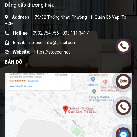
Đẳng cấp thương hiệu
Address:
79/52 Thống Nhất, Phường 11, Quận Gò Vấp, Tp
HCM
Hotline:
0932 754 756
-
093 111 3417
Email:
stdecor.info@gmail.com
Website:
https://stdecor.net
BẢN ĐỒ