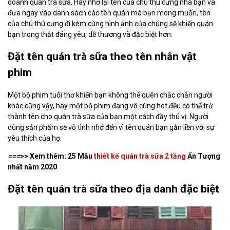
doanh quán trà sữa. Hãy nhớ lại tên của chú thú cưng nhà bạn và
đưa ngay vào danh sách các tên quán mà bạn mong muốn, tên
của chú thú cưng đi kèm cùng hình ảnh của chúng sẽ khiến quán
bạn trong thật đáng yêu, dễ thương và đặc biệt hơn.
Đặt tên quán trà sữa theo tên nhân vật
phim
Một bộ phim tuổi thơ khiến bạn không thể quên chắc chắn người
khác cũng vậy, hay một bộ phim đang vô cùng hot đều có thể trở
thành tên cho quán trà sữa của bạn một cách đầy thú vị. Người
dùng sản phẩm sẽ vô tình nhớ đến vì tên quán bạn gắn liền với sự
yêu thích của họ.
===
>> Xem thêm: 25 Mẫu
thiết kế quán trà sữa 2 tầng
Ấn Tượng
nhất năm 2020
Đặt tên quán trà sữa theo địa danh đặc biệt