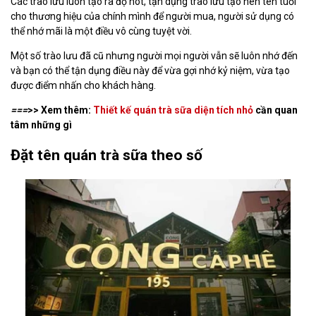
Các trào lưu luôn tạo ra độ hot, tận dụng trào lưu tạo nên tên tuổi
cho thương hiệu của chính mình để người mua, người sử dụng có
thể nhớ mãi là một điều vô cùng tuyệt vời.
Một số trào lưu đã cũ nhưng người mọi người vẫn sẽ luôn nhớ đến
và bạn có thể tận dụng điều này để vừa gợi nhớ kỷ niệm, vừa tạo
được điểm nhấn cho khách hàng.
===
>> Xem thêm:
Thiết kế quán trà sữa diện tích nhỏ
cần quan
tâm những gì
Đặt tên quán trà sữa theo số