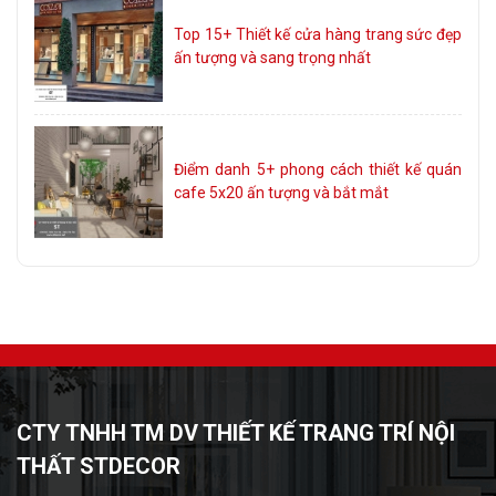
Top 15+ Thiết kế cửa hàng trang sức đẹp
ấn tượng và sang trọng nhất
Điểm danh 5+ phong cách thiết kế quán
cafe 5x20 ấn tượng và bắt mắt
CTY TNHH TM DV THIẾT KẾ TRANG TRÍ NỘI
THẤT STDECOR