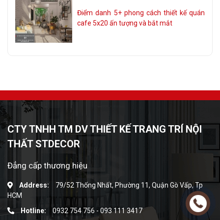
Điểm danh 5+ phong cách thiết kế quán
cafe 5x20 ấn tượng và bắt mắt
CTY TNHH TM DV THIẾT KẾ TRANG TRÍ NỘI
THẤT STDECOR
Đẳng cấp thương hiệu
Address:
79/52 Thống Nhất, Phường 11, Quận Gò Vấp, Tp
HCM
Hotline:
0932 754 756
-
093 111 3417