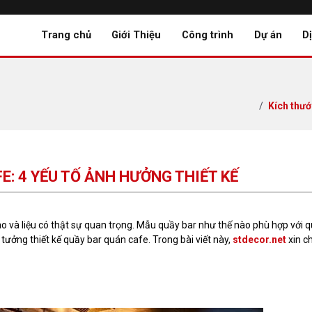
Trang chủ
Giới Thiệu
Công trình
Dự án
D
Kích thướ
: 4 YẾU TỐ ẢNH HƯỞNG THIẾT KẾ
o và liệu có thật sự quan trọng. Mẫu quầy bar như thế nào phù hợp với 
 tưởng thiết kế quầy bar quán cafe. Trong bài viết này,
stdecor.net
xin ch