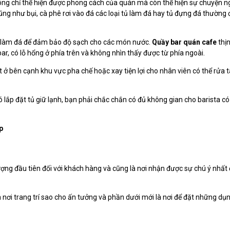
hông chỉ thể hiện được phong cách của quán mà còn thể hiện sự chuyện n
ũng như bụi, cà phê rơi vào đá các loại tủ làm đá hay tủ đựng đá thường
ủ làm đá để đảm bảo độ sạch cho các món nước.
Quầy bar quán cafe
thị
ar, có lỗ hổng ở phía trên và không nhìn thấy được từ phía ngoài.
t ở bên cạnh khu vực pha chế hoặc xay tiện lợi cho nhân viên có thể rửa 
có lắp đặt tủ giữ lạnh, bạn phải chắc chắn có đủ không gian cho barista c
p
ợng đầu tiên đối với khách hàng và cũng là nơi nhận được sự chú ý nhất 
à nơi trang trí sao cho ấn tưởng và phần dưới mới là nơi để đặt những dụ