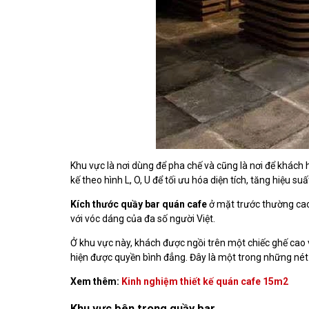
Khu vực là nơi dùng để pha chế và cũng là nơi để khách 
kế theo hình L, O, U để tối ưu hóa diện tích, tăng hiệu su
Kích thước quầy bar quán cafe
ở mặt trước thường cao
với vóc dáng của đa số người Việt.
Ở khu vực này, khách được ngồi trên một chiếc ghế cao 
hiện được quyền bình đẳng. Đây là một trong những nét ti
Xem thêm:
Kinh nghiệm thiết kế quán cafe 15m2
Khu vực bên trong quầy bar