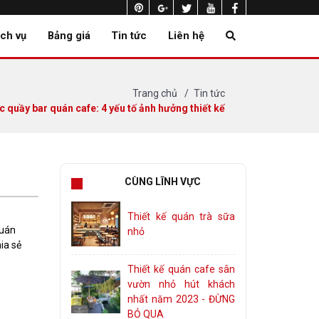
ịch vụ
Bảng giá
Tin tức
Liên hệ
Trang chủ
Tin tức
c quầy bar quán cafe: 4 yếu tố ảnh hưởng thiết kế
CÙNG LĨNH VỰC
Thiết kế quán trà sữa
quán
nhỏ
ia sẻ
Thiết kế quán cafe sân
vườn nhỏ hút khách
nhất năm 2023 - ĐỪNG
BỎ QUA