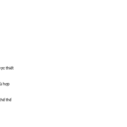
ợc thiết
hù hợp
thể thể