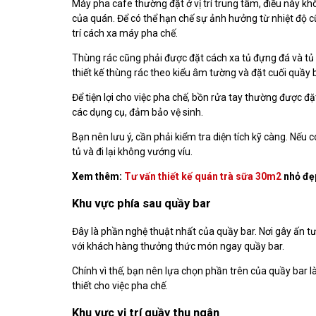
Máy pha cafe thường đặt ở vị trí trung tâm, điều này k
của quán. Để có thể hạn chế sự ảnh hưởng từ nhiệt độ c
trí cách xa máy pha chế.
Thùng rác cũng phải được đặt cách xa tủ đựng đá và t
thiết kế thùng rác theo kiểu âm tường và đặt cuối quầy b
Để tiện lợi cho việc pha chế, bồn rửa tay thường được đặ
các dụng cụ, đảm bảo vệ sinh.
Bạn nên lưu ý, cần phải kiểm tra diện tích kỹ càng. Nếu 
tủ và đi lại không vướng víu.
Xem thêm:
Tư vấn thiết kế quán trà sữa 30m2
nhỏ đẹ
Khu vực phía sau quầy bar
Đây là phần nghệ thuật nhất của quầy bar. Nơi gây ấn tư
với khách hàng thưởng thức món ngay quầy bar.
Chính vì thế, bạn nên lựa chọn phần trên của quầy bar l
thiết cho việc pha chế.
Khu vực vị trí quầy thu ngân