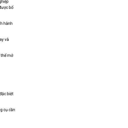
ghiệp
 được bố
nh hành
tay và
ó thể mở
đặc biệt
ng cụ cần